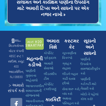
સલામત અને કાર્યક્ષમ પાણીના ઉપયોગ
માટે અમારી ટિપ્સ અને સાધનો પર એક
નજર નાખો »
અમારા
કસ્ટમર
સૂચનો
મારું H2O
SMARTPAY
મિડલસેક્સ
વિશે
કેર
અને
વોટર કંપની
સાધનો
કોર્પોરેટ
ચૂકવણીના
485C રૂટ 1
મહત્વની
પ્રોફાઇલ
વિકલ્પો
પાણીનો
સાઉથ, સ્યુટ
અમારી
ગ્રાહક
કડીઓ
ઉપયોગ
400
સેવાઓ
સહાય
સમજદારીપૂર્વક
પાણીની
આઇસેલિન,
કરો
લીડરશીપ
લીડને બહાર
ગુણવત્તા
NJ 08830
ટીમ
કાઢી રહ્યા
પાણીની
અહેવાલો
છીએ
કટોકટી માટે
કોર્પોરેટ
> અમારો
આપાતકાલીન
તૈયારી કરો
ટકાઉપણું
સેવા શરૂ કરો,
સંપર્ક કરો
સમારકામની
બંધ કરો
ખોદો તે પહેલાં
યોજનાઓ
અથવા
કારકિર્દી
કૉલ કરો!
આવતીકાલના
પરિવહન કરો
>
કાર્યક્રમ માટે