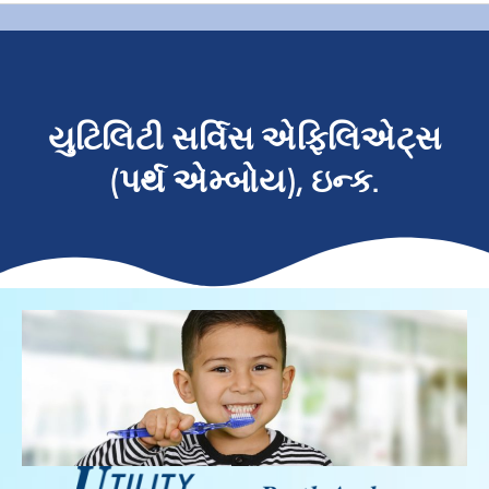
યુટિલિટી સર્વિસ એફિલિએટ્સ
(પર્થ એમ્બોય), ઇન્ક.