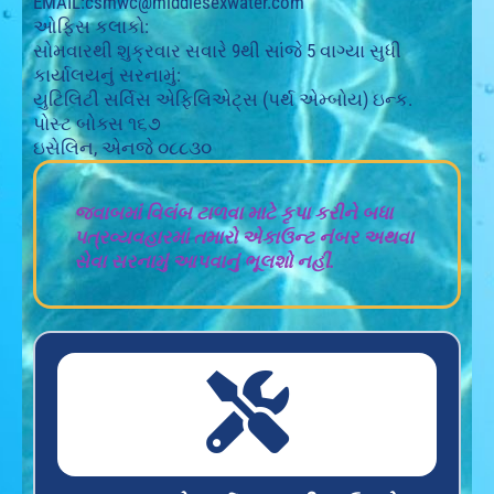
EMAIL:
csmwc@middlesexwater.com
ઓફિસ કલાકો:
સોમવારથી શુક્રવાર સવારે 9થી સાંજે 5 વાગ્યા સુધી
કાર્યાલયનું સરનામું:
યુટિલિટી સર્વિસ એફિલિએટ્સ (પર્થ એમ્બોય) ઇન્ક.
પોસ્ટ બોક્સ ૧૬૭
ઇસેલિન, એનજે ૦૮૮૩૦
જવાબમાં વિલંબ ટાળવા માટે કૃપા કરીને બધા
પત્રવ્યવહારમાં તમારો એકાઉન્ટ નંબર અથવા
સેવા સરનામું આપવાનું ભૂલશો નહીં.