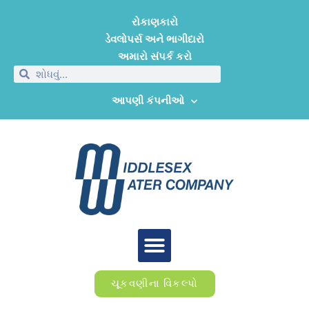
રોકાણકારો
ડેવલોપર્સ અને ભાગીદારો
અમારો સંપર્ક કરો
આપણી કંપનીઓ
ચૂકવણીના વિકલ્પો