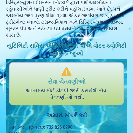
ડિસ્ટ્રિબ્યુશન મેઇન્સના નેટવર્ક દ્વારા પર્થ એમ્બોયના
રહેવાસીઓને પાણી ટ્રીટ કરીને પહોંચાડવામાં આવે છે. પર્થ
એમ્બોય જળ પ્રણાલીમાં 1,300 એકર જળવિભાજક, કુવાઓ,
ટ્રીટમેન્ટ પ્લાન્ટ, ટ્રાન્સમિશન અને ડિસ્ટ્રિબ્યુશન મેઇન્સ,
બૂસ્ટર પંપ અને સ્ટેન્ડપાઇપ ધરાવતો જળાશયનો સમાવેશ
થાય છે.
યુટિલિટી સર્વિસ એફિલિએટ્સ-પીએ વોટર ક્વોલિટી
રિપોર્ટ > જુઓ
સેવા ચેતવણીઓ
આ સમયે કોઈ ડીઇપી જારી કરાયેલી સેવા
ચેતવણીઓ નથી.
અમારો સંપર્ક કરો
સામાન્ય પૂછપરછ: 732-826-0290