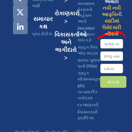
અમારી
સરનામાના
પાણી
નવી નવી
ફેરફારનો
રોકાણકારો
આવૃત્તિની
અહેવાલ
સમાચાર
>
યાદીમાં
આપો
કક્ષ
ઉમેદવારી
DirectAlert
વિકાસકર્તાઓ
નોંધાવો
પ્રેસ રીલીઝ
માટે સાઇન
અપ કરો
અને
ગ્રાહક બિલ
ભાગીદારો
ઓફ રાઇટ્સ
>
વારંવાર પૂછાતા
પ્રશ્નો (FAQs)
ગ્રાહક
સંદેશાવ્યવહાર
મોકલો
BPU
બેન્ચમાર્કીંગ
કાર્યક્રમ
દર જાણકારી
નિયમનકારી
ફાઇલિંગ્સ