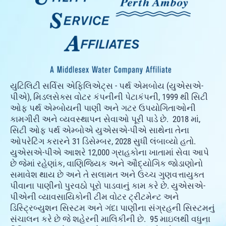
યુટિલિટી સર્વિસ એફિલિએટ્સ - પર્થ એમબોય (યુએસએ-
પીએ), મિડલસેક્સ વોટર કંપનીની પેટાકંપની, 1999 થી સિટી
ઓફ પર્થ એમ્બોયની પાણી અને ગટર ઉપયોગિતાઓની
કામગીરી અને વ્યવસ્થાપન સેવાઓ પૂરી પાડે છે. 2018 માં,
સિટી ઓફ પર્થ એમ્બોએ યુએસએ-પીએ સાથેના તેના
ઓપરેટિંગ કરારને 31 ડિસેમ્બર, 2028 સુધી લંબાવ્યો હતો.
યુએસએ-પીએ આશરે 12,000 ગ્રાહકોના ખાતામાં સેવા આપે
છે જેમાં રહેણાંક, વાણિજ્યિક અને ઔદ્યોગિક જોડાણોનો
સમાવેશ થાય છે અને તે સલામત અને ઉચ્ચ ગુણવત્તાયુક્ત
પીવાના પાણીનો પુરવઠો પૂરો પાડવાનું કામ કરે છે. યુએસએ-
પીએની વ્યાવસાયિકોની ટીમ વોટર ટ્રીટમેન્ટ અને
ડિસ્ટ્રિબ્યુશન સિસ્ટમ અને ગંદા પાણીના સંગ્રહની સિસ્ટમનું
સંચાલન કરે છે જે શહેરની માલિકીની છે. 95 માઇલથી વધુના