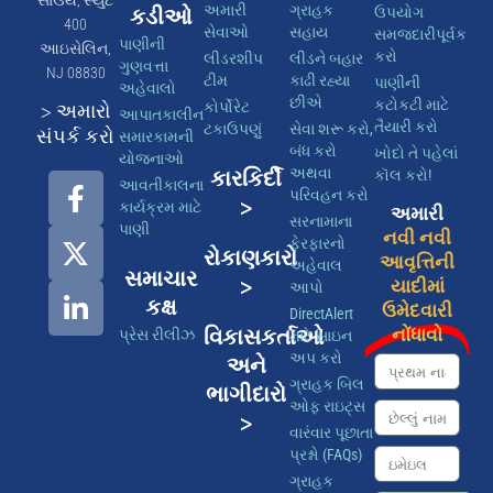
સાઉથ, સ્યુટ
અમારી
ગ્રાહક
કડીઓ
ઉપયોગ
400
સેવાઓ
સહાય
સમજદારીપૂર્વક
પાણીની
આઇસેલિન,
કરો
લીડરશીપ
લીડને બહાર
ગુણવત્તા
NJ 08830
ટીમ
કાઢી રહ્યા
પાણીની
અહેવાલો
છીએ
કટોકટી માટે
કોર્પોરેટ
> અમારો
આપાતકાલીન
તૈયારી કરો
ટકાઉપણું
સેવા શરૂ કરો,
સંપર્ક કરો
સમારકામની
બંધ કરો
ખોદો તે પહેલાં
યોજનાઓ
અથવા
કારકિર્દી
કૉલ કરો!
આવતીકાલના
પરિવહન કરો
>
કાર્યક્રમ માટે
અમારી
સરનામાના
પાણી
નવી નવી
ફેરફારનો
રોકાણકારો
આવૃત્તિની
અહેવાલ
સમાચાર
>
યાદીમાં
આપો
કક્ષ
ઉમેદવારી
DirectAlert
વિકાસકર્તાઓ
નોંધાવો
પ્રેસ રીલીઝ
માટે સાઇન
અપ કરો
અને
ગ્રાહક બિલ
ભાગીદારો
ઓફ રાઇટ્સ
>
વારંવાર પૂછાતા
પ્રશ્નો (FAQs)
ગ્રાહક