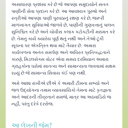
અસાધારણ પ્રશંસા કરે છે જે આપણા સમુદાયોને સતત
પાણીની સેવા પ્રદાન કરે છે. આ આવશ્યક પુરુષો અને
સ્ત્રીઓ આપણા પાણી પુરવઠાનું રક્ષણ કરે છે, જરૂરી
માળખાગત સુવિધાઓ જાળવે છે, પાણીની ગુણવત્તાનું પાલન
સુનિશ્ચિત કરે છે અને ચોવીસ કલાક કટોકટીની મરામત કરે
છે. તેમનું કાર્ય ક્યારેય પૂર્ણ થતું નથી અને તેઓ ટૂંકી
સૂચના પર એકત્રિત થવા માટે તૈયાર છે. અમારા
કાર્યબળના અનંત સમર્પણ અને અવિરત પ્રતિબદ્ધતાને
કારણે, મિડલસેક્સ વોટર એવા સમય દરમિયાન અમારા
ગ્રાહકોના ઘરોમાં સાતત્ય અને સામાન્યતા લાવવામાં સક્ષમ
રહ્યું છે જે સામાન્ય સિવાય કંઈ પણ નથી.
અમે આશા રાખીએ છીએ કે અમારી ટીમના સભ્યો અને
જળ ઉદ્યોગના તમામ વ્યાવસાયિકો તેમના માટે કૃતજ્ઞતા
અને આદરની તીવ્રતાને સમજે, માત્ર આ અઠવાડિયે જ
નહીં, પરંતુ દરેકે દરરોજ.
આ લેખની જેમ?