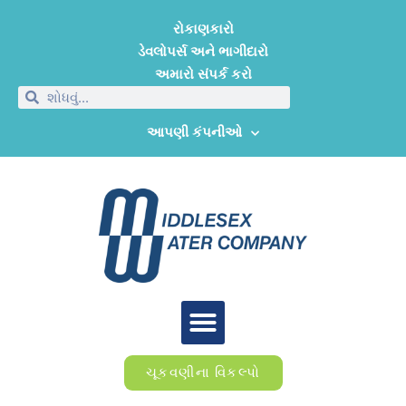
રોકાણકારો
ડેવલોપર્સ અને ભાગીદારો
અમારો સંપર્ક કરો
આપણી કંપનીઓ
ચૂકવણીના વિકલ્પો