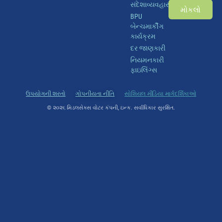
સંદેશાવ્યવહાર
મોકલો
BPU
બેન્ચમાર્કીંગ
કાર્યક્રમ
દર જાણકારી
નિયમનકારી
ફાઇલિંગ્સ
ઉપયોગની શરતો
ગોપનીયતા નીતિ
સોશિયલ મીડિયા માર્ગદર્શિકાઓ
© ૨૦૨૬ મિડલસેક્સ વોટર કંપની, ઇન્ક. સર્વાધિકાર સુરક્ષિત.