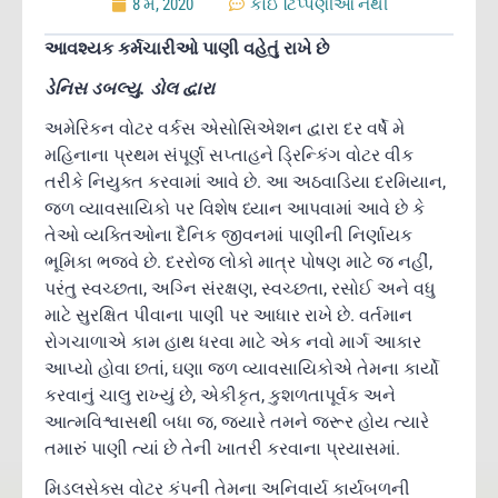
8 મે, 2020
કોઈ ટિપ્પણીઓ નથી
આવશ્યક કર્મચારીઓ પાણી વહેતું રાખે છે
ડેનિસ ડબલ્યુ. ડોલ દ્વારા
અમેરિકન વોટર વર્કસ એસોસિએશન દ્વારા દર વર્ષે મે
મહિનાના પ્રથમ સંપૂર્ણ સપ્તાહને ડ્રિન્કિંગ વોટર વીક
તરીકે નિયુક્ત કરવામાં આવે છે. આ અઠવાડિયા દરમિયાન,
જળ વ્યાવસાયિકો પર વિશેષ ધ્યાન આપવામાં આવે છે કે
તેઓ વ્યક્તિઓના દૈનિક જીવનમાં પાણીની નિર્ણાયક
ભૂમિકા ભજવે છે. દરરોજ લોકો માત્ર પોષણ માટે જ નહીં,
પરંતુ સ્વચ્છતા, અગ્નિ સંરક્ષણ, સ્વચ્છતા, રસોઈ અને વધુ
માટે સુરક્ષિત પીવાના પાણી પર આધાર રાખે છે. વર્તમાન
રોગચાળાએ કામ હાથ ધરવા માટે એક નવો માર્ગ આકાર
આપ્યો હોવા છતાં, ઘણા જળ વ્યાવસાયિકોએ તેમના કાર્યો
કરવાનું ચાલુ રાખ્યું છે, એકીકૃત, કુશળતાપૂર્વક અને
આત્મવિશ્વાસથી બધા જ, જ્યારે તમને જરૂર હોય ત્યારે
તમારું પાણી ત્યાં છે તેની ખાતરી કરવાના પ્રયાસમાં.
મિડલસેક્સ વોટર કંપની તેમના અનિવાર્ય કાર્યબળની