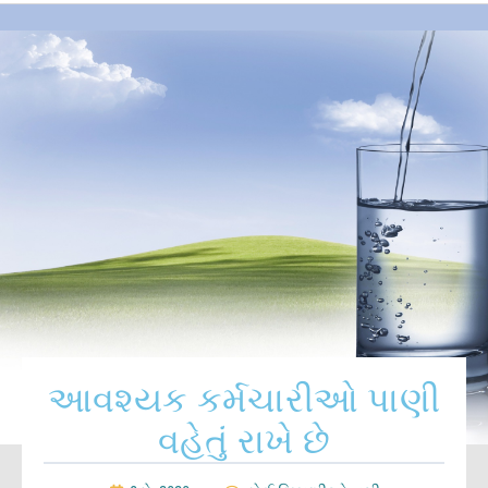
આવશ્યક કર્મચારીઓ પાણી
વહેતું રાખે છે