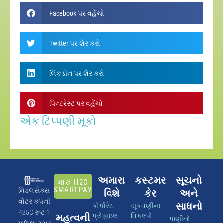
Facebook પર વહેંચો
Twitter પર શેર કરો
લિંકડીન પર શેર કરો
પિન્ટરેસ્ટ પર વહેંચો
એક ટિપ્પણી મૂકો
અમારા
કસ્ટમર
સૂચનો
મારું H2O
SMARTPAY
મિડલસેક્સ
વિશે
કેર
અને
વોટર કંપની
સાધનો
કોર્પોરેટ
ચૂકવણીના
485C રૂટ 1
મહત્વની
પ્રોફાઇલ
વિકલ્પો
પાણીનો