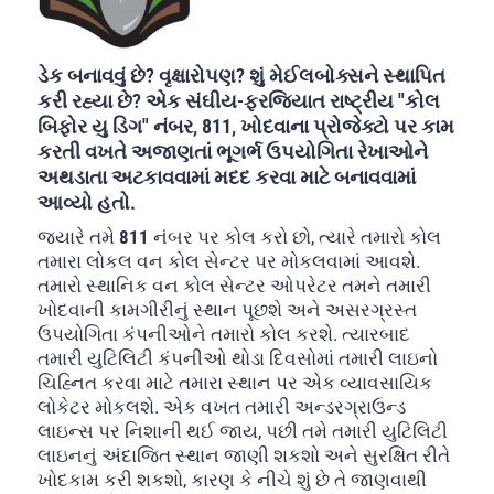
ડેક બનાવવું છે? વૃક્ષારોપણ? શું મેઈલબોક્સને સ્થાપિત
કરી રહ્યા છે? એક સંઘીય-ફરજિયાત રાષ્ટ્રીય
"કોલ
બિફોર યુ ડિગ"
નંબર,
811
, ખોદવાના પ્રોજેક્ટો પર કામ
કરતી વખતે અજાણતાં ભૂગર્ભ ઉપયોગિતા રેખાઓને
અથડાતા અટકાવવામાં મદદ કરવા માટે બનાવવામાં
આવ્યો હતો.
જ્યારે તમે
811
નંબર પર કોલ કરો છો, ત્યારે તમારો કોલ
તમારા લોકલ વન કોલ સેન્ટર પર મોકલવામાં આવશે.
તમારો સ્થાનિક વન કોલ સેન્ટર ઓપરેટર તમને તમારી
ખોદવાની કામગીરીનું સ્થાન પૂછશે અને અસરગ્રસ્ત
ઉપયોગિતા કંપનીઓને તમારો કોલ કરશે. ત્યારબાદ
તમારી યુટિલિટી કંપનીઓ થોડા દિવસોમાં તમારી લાઇનો
ચિહ્નિત કરવા માટે તમારા સ્થાન પર એક વ્યાવસાયિક
લોકેટર મોકલશે. એક વખત તમારી અન્ડરગ્રાઉન્ડ
લાઇન્સ પર નિશાની થઈ જાય, પછી તમે તમારી યુટિલિટી
લાઇનનું અંદાજિત સ્થાન જાણી શકશો અને સુરક્ષિત રીતે
ખોદકામ કરી શકશો, કારણ કે નીચે શું છે તે જાણવાથી