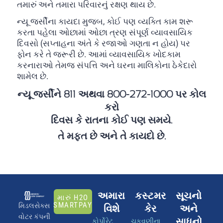
તમારું અને તમારા પરિવારનું રક્ષણ થાય છે.
ન્યૂ જર્સીના કાયદા મુજબ, કોઈ પણ વ્યક્તિ કામ શરૂ
કરતા પહેલા ઓછામાં ઓછા ત્રણ સંપૂર્ણ વ્યાવસાયિક
દિવસો (સપ્તાહના અંતે કે રજાઓ ગણતા ન હોય) પર
ફોન કરે તે જરૂરી છે. આમાં વ્યાવસાયિક ખોદકામ
કરનારાઓ તેમજ સંપત્તિ અને ઘરના માલિકોના ઠેકેદારો
શામેલ છે.
ન્યૂ જર્સીને 811 અથવા 800-272-1000 પર કોલ
કરો
દિવસ કે રાતના કોઈ પણ સમયે.
તે મફત છે અને તે કાયદો છે.
અમારા
કસ્ટમર
સૂચનો
મારું H2O
SMARTPAY
મિડલસેક્સ
વિશે
કેર
અને
વોટર કંપની
સાધનો
કોર્પોરેટ
ચૂકવણીના