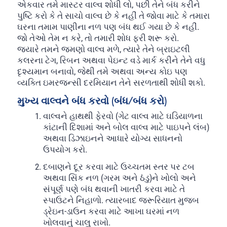
એકવાર તમે માસ્ટર વાલ્વ શોધી લો, પછી તેને બંધ કરીને
પુષ્ટિ કરો કે તે સાચો વાલ્વ છે કે નહીં તે જોવા માટે કે તમારા
ઘરના તમામ પાણીના નળ પણ બંધ થઈ ગયા છે કે નહીં.
જો તેઓ તેમ ન કરે, તો તમારી શોધ ફરી શરૂ કરો.
જ્યારે તમને જમણો વાલ્વ મળે, ત્યારે તેને બ્રાઇટલી
કલરના ટેગ, રિબન અથવા પેઇન્ટ વડે માર્ક કરીને તેને વધુ
દૃશ્યમાન બનાવો, જેથી તમે અથવા અન્ય કોઇ પણ
વ્યક્તિ ઇમરજન્સી દરમિયાન તેને સરળતાથી શોધી શકો.
મુખ્ય વાલ્વને બંધ કરવો (બંધ/બંધ કરો)
વાલ્વને હાથથી ફેરવો (ગેટ વાલ્વ માટે ઘડિયાળના
કાંટાની દિશામાં અને બોલ વાલ્વ માટે પાઇપને લંબ)
અથવા ડિઝાઇનને આધારે યોગ્ય સાધનનો
ઉપયોગ કરો.
દબાણને દૂર કરવા માટે ઉચ્ચતમ સ્તર પર ટબ
અથવા સિંક નળ (ગરમ અને ઠંડુ)ને ખોલો અને
સંપૂર્ણ પણે બંધ થવાની ખાતરી કરવા માટે તે
સ્પાઉટને નિહાળો. ત્યારબાદ જરૂરિયાત મુજબ
ડ્રેઇન-ડાઉન કરવા માટે આખા ઘરમાં નળ
ખોલવાનું ચાલુ રાખો.