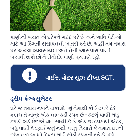
પાણીની બચત એ દરેકને મદદ કરે છે અને ભાવિ પેઢીઓ
માટે આ કિંમતી સંસાધનની ખાતરી કરે છે. અહીં તમે તમારા
ઘર અથવા વ્યવસાયમાં અને તેની આસપાસ પાણી
બચાવી શકો છો તે રીતો છે. પાણી પ્રમાણે રહો!
વાઈસ વોટર યુઝ ટીપ્સ &GT;
ડ્રીપ કેલ્ક્યુલેટર
ઘરે જ તમારા નળને ચકાસો - શું તેમાંથી કોઈ ટપકે છે?
કદાચ તે માત્ર એક નાનકડી ટપક છે - કેટલું પાણી થોડું
ટપકી શકે છે? એ વાત સાચી છે કે એક જ ટપકથી એટલું
બધું પાણી વેડફાઈ જતું નથી, પરંતુ વિચારો કે તમારા ઘરની
દરેક નળ આખો દિવસ થોડી થોડી ટપકતી રહે છે. જો