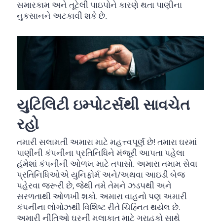
સમારકામ અને તૂટેલી પાઇપોને કારણે થતા પાણીના
નુકસાનને અટકાવી શકે છે.
યુટિલિટી ઇમ્પોટર્સથી સાવચેત
રહો
તમારી સલામતી અમારા માટે મહત્ત્વપૂર્ણ છે! તમારા ઘરમાં
પાણીની કંપનીના પ્રતિનિધિને મંજૂરી આપતા પહેલા
હંમેશાં કંપનીની ઓળખ માટે તપાસો. અમારા તમામ સેવા
પ્રતિનિધિઓએ યુનિફોર્મ અને/અથવા આઇડી બેજ
પહેરવા જરૂરી છે, જેથી તમે તેમને ઝડપથી અને
સરળતાથી ઓળખી શકો. અમારા વાહનો પણ અમારી
કંપનીના લોગોઝથી વિશિષ્ટ રીતે ચિહ્નિત થયેલ છે.
અમારી નીતિઓ ઘરની મુલાકાત માટે ગ્રાહકો સાથે