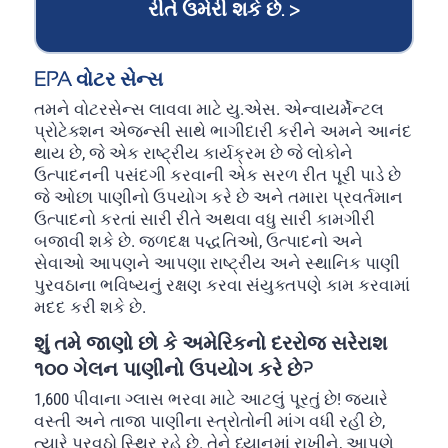
રીતે ઉમેરી શકે છે. >
EPA વોટર સેન્સ
તમને વોટરસેન્સ લાવવા માટે યુ.એસ. એન્વાયર્મેન્ટલ
પ્રોટેક્શન એજન્સી સાથે ભાગીદારી કરીને અમને આનંદ
થાય છે, જે એક રાષ્ટ્રીય કાર્યક્રમ છે જે લોકોને
ઉત્પાદનની પસંદગી કરવાની એક સરળ રીત પૂરી પાડે છે
જે ઓછા પાણીનો ઉપયોગ કરે છે અને તમારા પ્રવર્તમાન
ઉત્પાદનો કરતાં સારી રીતે અથવા વધુ સારી કામગીરી
બજાવી શકે છે. જળદક્ષ પદ્ધતિઓ, ઉત્પાદનો અને
સેવાઓ આપણને આપણા રાષ્ટ્રીય અને સ્થાનિક પાણી
પુરવઠાના ભવિષ્યનું રક્ષણ કરવા સંયુક્તપણે કામ કરવામાં
મદદ કરી શકે છે.
શું તમે જાણો છો કે અમેરિકનો દરરોજ સરેરાશ
૧૦૦ ગેલન પાણીનો ઉપયોગ કરે છે?
1,600 પીવાના ગ્લાસ ભરવા માટે આટલું પૂરતું છે! જ્યારે
વસ્તી અને તાજા પાણીના સ્ત્રોતોની માંગ વધી રહી છે,
ત્યારે પુરવઠો સ્થિર રહે છે. તેને ધ્યાનમાં રાખીને, આપણે