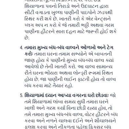
શિયાળાના પવનો તિરાડો અને ઉદઘાટન દ્વારા
સીટી વગાડતા ખુલ્લા પાણીની પાઇપોને ઝડપથી
સ્થિર કરી શકે છે. ખાતરી કરો કે એર વેન્ટ્સને
પ્લગ અપ ન કરો કે જે તમારી ભઠ્ઠી અથવા ગરમ
પાણીના હીટરને સારા દહન માટે જરૂરી હોઈ શકે
છે.
તમારા મુખ્ય બંધ-બંધ વાલ્વને ઓળખો અને ટેગ
કરોઃ
તમારા ઘરના તમામ સભ્યોને એ બાબતની
જાણ હોય કે પાણીનો મુખ્ય બંધ-બંધ વાલ્વ ક્યાં
આવેલો છે તેની ખાતરી કરો. આ વાલ્વ સામાન્ય
રીતે ઘરના ભોંયરા અથવા લોન્ડ્રી રૂમમાં સ્થિત
હોય છે. જા પાણીની લાઈન ફાટતી હોય તો વાલ્વ
બંધ કરવા માટે તૈયાર રહો.
શિયાળામાં ધ્યાન આપ્યા વગરના ઘરો છોડવાઃ
જો
તમે શિયાળામાં લાંબા સમય સુધી તમારા ઘરને
ખાલી અને ગરમ કર્યા વિના છોડી રહ્યા હોવ, તો
તમે તમારા મુખ્ય બંધ-બંધ વાલ્વ, વોટર હીટરને બંધ
કરવા અને નળને ચાલવા દઈને અને શૌચાલયને
ફ્લશ કરવા અને નીકળતા પહેલા ફિક્સર બંધ