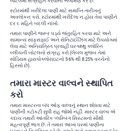
બોટલમાં સંગ્રહિત કરવાની ભલામણ કરે છે.
સ્ટોરમાંથી ખરીદેલા પાણી માટે સમાપ્તિ તારીખનું
અવલોકન કરો. સ્ટોરમાંથી ખરીદેલા ન હોય તેવા પાણીને
દર ૬ મહિને બદલી નાંખો.
તમારા પાણીને જરૂર પડ્યે જંતુરહિત કરવા માટે અને
સામાન્ય સાફસફાઈ અને સેનિટાઈઝિંગ માટે ઉપયોગમાં
લેવા માટે અનિયંત્રિત પ્રવાહી ઘરગથ્થુ ક્લોરિન
બ્લીચની બોટલનો સંગ્રહ કરો (લેબલ મુજબ તેમાં
સોડિયમ હાયપોક્લોરાઇટનો 5-6% થી 8.25% વચ્ચેનો
હિસ્સો છે).
તમારા માસ્ટર વાલ્વને સ્થાપિત
કરો
તમારા માસ્ટરના બંધ ઓફ વાલ્વનું સ્થાન શોધવા માટે
પાણીની કટોકટી સુધી રાહ જોશો નહીં. માસ્ટર વાલ્વ એ
કદાચ તમારી આંતરિક પ્લમ્બિંગ સિસ્ટમનો સૌથી
મહત્વપૂર્ણ ભાગ છે. તે તમારા આખા ઘરમાં પાણીના
પ્રવાહને નિયંત્રિત કરે છે. તમારે અને તમારા ઘરના દરેક