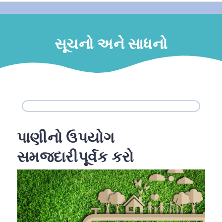
સૂચનો અને સાધનો
પાણીનો ઉપયોગ
સમજદારીપૂર્વક કરો