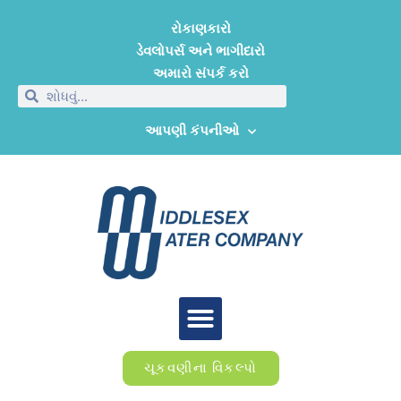
રોકાણકારો
ડેવલોપર્સ અને ભાગીદારો
અમારો સંપર્ક કરો
આપણી કંપનીઓ
ચૂકવણીના વિકલ્પો