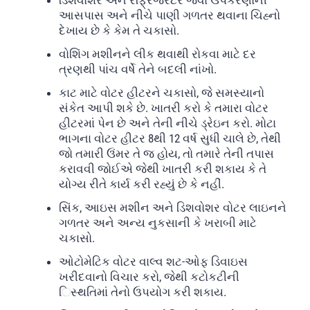
આસપાસ અને નીચે પાણી ગળતર થવાના ચિહ્નો
દેખાય છે કે કેમ તે ચકાસો.
વોશિંગ મશીનને લીક થવાથી રોકવા માટે દર
ત્રણથી પાંચ વર્ષે તેને બદલી નાંખો.
કાટ માટે વોટર હીટરને ચકાસો, જે સમસ્યાનો
સંકેત આપી શકે છે. ખાતરી કરો કે તમારા વોટર
હીટરમાં પેન છે અને તેની નીચે ડ્રેઇન કરો. મોટા
ભાગના વોટર હીટર 8થી 12 વર્ષ સુધી ચાલે છે, તેથી
જો તમારી ઉંમર તે જ હોય, તો તમારે તેની તપાસ
કરાવવી જોઈએ જેથી ખાતરી કરી શકાય કે તે
યોગ્ય રીતે કાર્ય કરી રહ્યું છે કે નહીં.
સિંક, આઇસ મશીન અને ડિશવોશર વોટર લાઇનને
ગળતર અને અન્ય નુકસાની કે ખરાબી માટે
ચકાસો.
ઓટોમેટિક વોટર વાલ્વ શટ-ઓફ ડિવાઇસ
ખરીદવાનો વિચાર કરો, જેથી કટોકટીની
િસ્થતિમાં તેનો ઉપયોગ કરી શકાય.