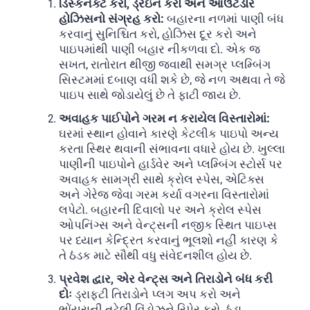
ડિસ્કનેક્ટ કરો, ડ્રેઇન કરો અને આઉટડોર
હોઝિસનો સંગ્રહ કરો:
બહારના નળમાં પાણી બંધ
કરવાનું સુનિશ્ચિત કરો, હોઝિસ દૂર કરો અને
પાઇપમાંથી પાણી બહાર નીકળવા દો. એક જ
સખત, રાતોરાત થીજી જવાથી સમગ્ર પ્લમ્બિંગ
સિસ્ટમમાં દબાણ વધી શકે છે, જે નળ અથવા તે જે
પાઇપ સાથે જોડાયેલું છે તે ફાટી જાય છે.
અવાહક પાઈપોને ગરમ ન કરાયેલ વિસ્તારોમાં:
ઘરમાં સ્થાન હોવાને કારણે કેટલીક પાઇપો અન્ય
કરતા સ્થિર થવાની સંભાવના વધારે હોય છે. ખુલ્લા
પાણીની પાઇપોને હાર્ડવેર અને પ્લમ્બિંગ સ્ટોર્સ પર
અવાહક સામગ્રી સાથે ક્રોલ સ્પેસ, એટિક્સ
અને ગેરેજ જેવા ગરમ કર્યા વગરના વિસ્તારોમાં
લપેટો. બહારની દિવાલો પર અને ક્રોલ સ્પેસ
ઓપનિંગ્સ અને વેન્ટ્સની નજીક સ્થિત પાઇપ્સ
પર ધ્યાન કેન્દ્રિત કરવાનું ભૂલશો નહીં કારણ કે
તે ઠંડક માટે સૌથી વધુ સંવેદનશીલ હોય છે.
પ્રવેશ દ્વાર, એર વેન્ટ્સ અને તિરાડોને બંધ કરી
દોઃ
ડ્રાફ્ટી તિરાડોને પ્લગ અપ કરો અને
ભોંયરાની તૂટેલી વિંડોઝને રિપેર કરો. ઠંડા