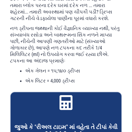
તમારા બ્લોક પરના દરેક ઘરમાં દરેક નળ ... તમારા
શહેરમાં... તમારી અવસ્થામાં પણ ચીપકી પડી? ડ્રિપ્સ
ગટરની નીચે વેડફાયેલા પાણીના પૂરમાં વધારો કરશે.
નળ ડ્રીપના જથ્થાની કોઈ વૈજ્ઞાનિક વ્યાખ્યા નથી, પરંતુ
સંખ્યાબંધ રસોડા અને બાથરૂમના સિંક નળને માપ્યા
પછી, નીચેની આપણી ગણતરીઓ માટે (સંખ્યાઓ
ગોળાકાર છે), આપણે નળ ટપકના કદ તરીકે 1/4
મિલિલિટર (ml) નો ઉપયોગ કરવા જઈ રહ્યા છીએ.
ટપકના આ અંદાજ પ્રમાણેઃ
એક ગેલન = ૧૫,૧૪૦ ડ્રીપ્સ
એક લિટર = 4,000 ડ્રીપ્સ
જુઓ કે "રીઅલ ટાઇમ" માં વહેતા તે ટીપાં કેવી