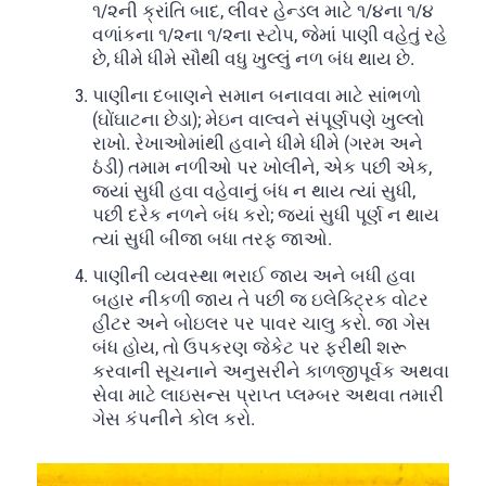
૧/૨ની ક્રાંતિ બાદ, લીવર હેન્ડલ માટે ૧/૪ના ૧/૪
વળાંકના ૧/૨ના ૧/૨ના સ્ટોપ, જેમાં પાણી વહેતું રહે
છે, ધીમે ધીમે સૌથી વધુ ખુલ્લું નળ બંધ થાય છે.
પાણીના દબાણને સમાન બનાવવા માટે સાંભળો
(ઘોંઘાટના છેડા); મેઇન વાલ્વને સંપૂર્ણપણે ખુલ્લો
રાખો. રેખાઓમાંથી હવાને ધીમે ધીમે (ગરમ અને
ઠંડી) તમામ નળીઓ પર ખોલીને, એક પછી એક,
જ્યાં સુધી હવા વહેવાનું બંધ ન થાય ત્યાં સુધી,
પછી દરેક નળને બંધ કરો; જ્યાં સુધી પૂર્ણ ન થાય
ત્યાં સુધી બીજા બધા તરફ જાઓ.
પાણીની વ્યવસ્થા ભરાઈ જાય અને બધી હવા
બહાર નીકળી જાય તે પછી જ ઇલેક્ટ્રિક વોટર
હીટર અને બોઇલર પર પાવર ચાલુ કરો. જા ગેસ
બંધ હોય, તો ઉપકરણ જેકેટ પર ફરીથી શરૂ
કરવાની સૂચનાને અનુસરીને કાળજીપૂર્વક અથવા
સેવા માટે લાઇસન્સ પ્રાપ્ત પ્લમ્બર અથવા તમારી
ગેસ કંપનીને કોલ કરો.