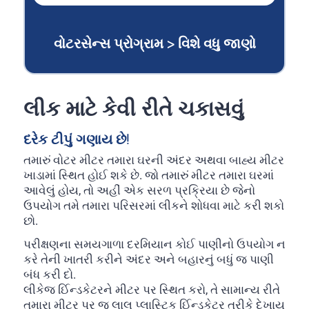
વોટરસેન્સ પ્રોગ્રામ > વિશે વધુ જાણો
લીક માટે કેવી રીતે ચકાસવું
દરેક ટીપું ગણાય છે!
તમારું વોટર મીટર તમારા ઘરની અંદર અથવા બાહ્ય મીટર
ખાડામાં સ્થિત હોઈ શકે છે. જો તમારું મીટર તમારા ઘરમાં
આવેલું હોય, તો અહીં એક સરળ પ્રક્રિયા છે જેનો
ઉપયોગ તમે તમારા પરિસરમાં લીકને શોધવા માટે કરી શકો
છો.
પરીક્ષણના સમયગાળા દરમિયાન કોઈ પાણીનો ઉપયોગ ન
કરે તેની ખાતરી કરીને અંદર અને બહારનું બધું જ પાણી
બંધ કરી દો.
લીકેજ ઈિન્ડકેટરને મીટર પર સ્થિત કરો, તે સામાન્ય રીતે
તમારા મીટર પર જ લાલ પ્લાસ્ટિક ઈિન્ડકેટર તરીકે દેખાય