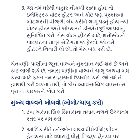
જા તમે ઘરેથી બહાર નીકળી રહ્યા હોવ, તો
ઇલેક્ટ્રિક વોટર હીટર અને કોઇ પણ પ્રકારના
બોઇલરની વીજળી બંધ કરીને લાગુ પડતું હોય ત્યાં
વોટર હીટર અને બોઇલરને ડી-એનર્જી આપવાનું
સુનિશ્ચિત કરો. ગેસ વોટર હીટર્સ માટે, થર્મોસ્ટેટને
પાઇલટના માત્ર સેટિંગમાં જ ફેરવો. જો તમે
હીટરને નિતારી લો છો, તો ગેસ બંધ કરી દો.
ચેતવણીઃ પાણીના જૂના વાલ્વને નુકસાન થઈ શકે છે અને
કાટ લાગી શકે છે. તમારા પાણીના વાલ્વને ચાલુ અથવા બંધ
કરવા માટે ફક્ત તમારા હાથનો ઉપયોગ કરો. જો તમે તે
હાથથી કરી શકતા નથી, તો કોઈ વ્યાવસાયિક લાઇસન્સ
પ્રાપ્ત પ્લમ્બરને કોલ કરો.
મુખ્ય વાલ્વને ખોલવો (ખોલો/ચાલુ કરો)
ટબ અથવા સિંક સિવાયના તમામ નળને ઉચ્ચતમ
સ્તર પર બંધ કરો.
આંશિક રીતે ટર્ન-ઓન વાલ્વ ધીમે-ધીમે; લીવર
હેન્ડલ્સ માટે વધારાનું ધીમું; િવ્હલ હેન્ડલ પર