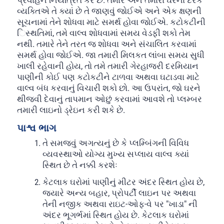
વ્યક્તિએ તે ક્યાં છે તે જાણવું જોઈએ અને એક ક્ષણની
સૂચનામાં તેને શોધવા માટે સમર્થ હોવા જોઈએ. કટોકટીની
િસ્થતિમાં, તમે વાલ્વ શોધવામાં સમય વેડફી શકો તેમ
નથી. તમારે તેને તરત જ શોધવા અને સંચાલિત કરવામાં
સમર્થ હોવા જોઈએ. જા તમારી મિલકત લાંબા સમય સુધી
ખાલી રહેવાની હોય, તો તમે તમારી ગેરહાજરી દરમિયાન
પાણીની કોઈ પણ કટોકટીને ટાળવા અથવા ઘટાડવા માટે
વાલ્વ બંધ કરવાનું વિચારી શકો છો. આ ઉપરાંત, જો ઘરને
થીજવી દેવાનું તાપમાન ઓછું કરવામાં આવશે તો પ્લમ્બર
તમારી લાઇનો ડ્રેઇન કરી શકે છે.
પાશ્વ ભાગ
તે સમજવું અગત્યનું છે કે પ્લમ્બિંગની વિવિધ
વ્યવસ્થાઓ યોગ્ય મુખ્ય સપ્લાય વાલ્વ ક્યાં
સ્થિત છે તે નક્કી કરશેઃ
કેટલાક ઘરોમાં પાણીનું મીટર અંદર સ્થિત હોય છે,
જ્યારે અન્ય બહાર, પ્રોપર્ટી લાઇન પર અથવા
તેની નજીક અથવા રાઇટ-ઓફ-વે પર "ખાડા" ની
અંદર ભૂગર્ભમાં સ્થિત હોય છે. કેટલાક ઘરોમાં