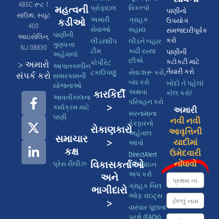
485C રૂટ 1
મહત્વની
પ્રોફાઇલ
વિકલ્પો
પાણીનો
સાઉથ, સ્યુટ
અમારી
ગ્રાહક
કડીઓ
ઉપયોગ
400
સેવાઓ
સહાય
સમજદારીપૂર્વક
પાણીની
આઇસેલિન,
કરો
લીડરશીપ
લીડને બહાર
ગુણવત્તા
NJ 08830
ટીમ
કાઢી રહ્યા
પાણીની
અહેવાલો
છીએ
કટોકટી માટે
કોર્પોરેટ
> અમારો
આપાતકાલીન
તૈયારી કરો
ટકાઉપણું
સેવા શરૂ કરો,
સંપર્ક કરો
સમારકામની
બંધ કરો
ખોદો તે પહેલાં
યોજનાઓ
અથવા
કારકિર્દી
કૉલ કરો!
આવતીકાલના
પરિવહન કરો
>
કાર્યક્રમ માટે
અમારી
સરનામાના
પાણી
નવી નવી
ફેરફારનો
રોકાણકારો
આવૃત્તિની
અહેવાલ
સમાચાર
>
યાદીમાં
આપો
કક્ષ
ઉમેદવારી
DirectAlert
વિકાસકર્તાઓ
નોંધાવો
પ્રેસ રીલીઝ
માટે સાઇન
અપ કરો
અને
ગ્રાહક બિલ
ભાગીદારો
ઓફ રાઇટ્સ
>
વારંવાર પૂછાતા
પ્રશ્નો (FAQs)