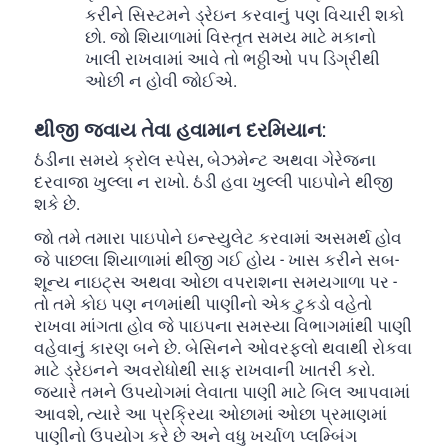
કરીને સિસ્ટમને ડ્રેઇન કરવાનું પણ વિચારી શકો
છો. જો શિયાળામાં વિસ્તૃત સમય માટે મકાનો
ખાલી રાખવામાં આવે તો ભઠ્ઠીઓ ૫૫ ડિગ્રીથી
ઓછી ન હોવી જોઈએ.
થીજી જવાય તેવા હવામાન દરમિયાન:
ઠંડીના સમયે ક્રોલ સ્પેસ, બેઝમેન્ટ અથવા ગેરેજના
દરવાજા ખુલ્લા ન રાખો. ઠંડી હવા ખુલ્લી પાઇપોને થીજી
શકે છે.
જો તમે તમારા પાઇપોને ઇન્સ્યુલેટ કરવામાં અસમર્થ હોવ
જે પાછલા શિયાળામાં થીજી ગઈ હોય - ખાસ કરીને સબ-
શૂન્ય નાઇટ્સ અથવા ઓછા વપરાશના સમયગાળા પર -
તો તમે કોઇ પણ નળમાંથી પાણીનો એક ટુકડો વહેતો
રાખવા માંગતા હોવ જે પાઇપના સમસ્યા વિભાગમાંથી પાણી
વહેવાનું કારણ બને છે. બેસિનને ઓવરફ્લો થવાથી રોકવા
માટે ડ્રેઇનને અવરોધોથી સાફ રાખવાની ખાતરી કરો.
જ્યારે તમને ઉપયોગમાં લેવાતા પાણી માટે બિલ આપવામાં
આવશે, ત્યારે આ પ્રક્રિયા ઓછામાં ઓછા પ્રમાણમાં
પાણીનો ઉપયોગ કરે છે અને વધુ ખર્ચાળ પ્લમ્બિંગ