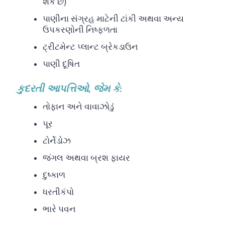
શકે છે)
પાણીના સંગ્રહ માટેની ટાંકી અથવા અન્ય
ઉપકરણોની નિષ્ફળતા
ટ્રીટમેન્ટ પ્લાન્ટ બ્રેકડાઉન
પાણી દૂષિત
કુદરતી આપત્તિઓ, જેમ કે:
તોફાન અને વાવાઝોડું
પૂર
ટોર્નેડોઝ
જંગલ અથવા બ્રશ ફાયર
દુષ્કાળ
ધરતીકંપો
ભારે પવન