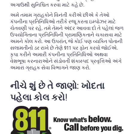
અગાઉથી સુનિશ્ચિત કરવા માટે કહે છે.
અમે તમામ ગ્રાહકોને વિનંતી કરીએ છીએ કે તેઓ
કંપનીના પ્રતિનિધિઓ તરીકે રજૂ કરતા ઇમ્પોઝર માટે
ચેતવણી પર રહે. તમે તેમને અંદર આવવા દો તે પહેલાં જળ
ઉપયોગિતાના પ્રતિનિધિની પ્રામાણિકતાને ચકાસવા માટે
અમને કોલ કરો. આ ઉપરાંત, જે કોઈ પણ વ્યક્તિ પોતાની
સલામતીનો ડર રાખે છે તેણે 911 પર ફોન કરવો જોઈએ.
કૃપા કરીને અમારી કંપનીના પ્રતિનિધિઓ અથવા
વેશભૂષા કરનારાઓને સંડોવતી શંકાસ્પદ પ્રવૃત્તિઓ અંગે
અમારા ગ્રાહક સેવા વિભાગને જાણ કરો.
નીચે શું છે તે જાણો: ખોદતા
પહેલા કોલ કરો!