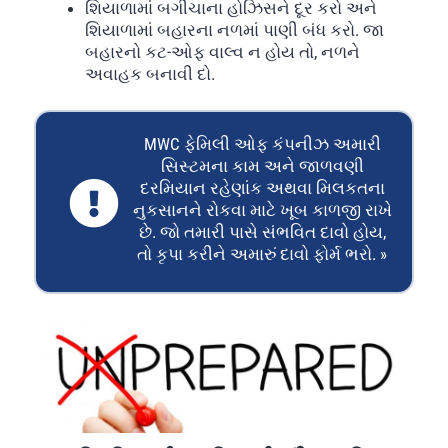
શિયાળામાં બગીચાના હોઝિસને દૂર કરો અને
શિયાળામાં બહારના નળમાં પાણી બંધ કરો. જા
બહારનો કટ-ઓફ વાલ્વ ન હોય તો, નળને
અવાહક બનાવી દો.
MWC ફેમિલી ઓફ કંપનીઝ અમારી
સિસ્ટમના કામ અને જાળવણી
દરમિયાન રહેણાંક અથવા મિલકતના
નુકસાનને રોકવા માટે ખૂબ કાળજી રાખે
છે. જો તમારી પાસે સંભવિત દાવો હોય,
તો કૃપા કરીને અમારું દાવો ફોર્મ ભરો. »