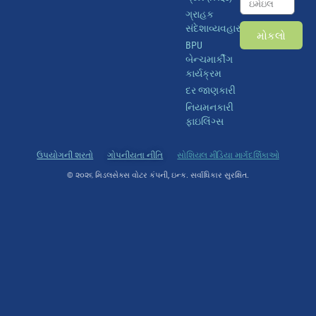
ગ્રાહક
સંદેશાવ્યવહાર
મોકલો
BPU
બેન્ચમાર્કીંગ
કાર્યક્રમ
દર જાણકારી
નિયમનકારી
ફાઇલિંગ્સ
ઉપયોગની શરતો
ગોપનીયતા નીતિ
સોશિયલ મીડિયા માર્ગદર્શિકાઓ
© ૨૦૨૬ મિડલસેક્સ વોટર કંપની, ઇન્ક. સર્વાધિકાર સુરક્ષિત.