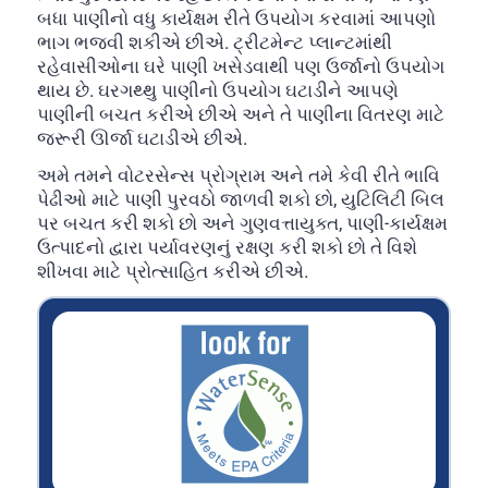
બધા પાણીનો વધુ કાર્યક્ષમ રીતે ઉપયોગ કરવામાં આપણો
ભાગ ભજવી શકીએ છીએ. ટ્રીટમેન્ટ પ્લાન્ટમાંથી
રહેવાસીઓના ઘરે પાણી ખસેડવાથી પણ ઉર્જાનો ઉપયોગ
થાય છે. ઘરગથ્થુ પાણીનો ઉપયોગ ઘટાડીને આપણે
પાણીની બચત કરીએ છીએ અને તે પાણીના વિતરણ માટે
જરૂરી ઊર્જા ઘટાડીએ છીએ.
અમે તમને વોટરસેન્સ પ્રોગ્રામ અને તમે કેવી રીતે ભાવિ
પેઢીઓ માટે પાણી પુરવઠો જાળવી શકો છો, યુટિલિટી બિલ
પર બચત કરી શકો છો અને ગુણવત્તાયુક્ત, પાણી-કાર્યક્ષમ
ઉત્પાદનો દ્વારા પર્યાવરણનું રક્ષણ કરી શકો છો તે વિશે
શીખવા માટે પ્રોત્સાહિત કરીએ છીએ.