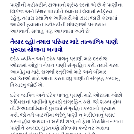
પાણીની કટોકટીને ટાળવાનો શ્રેષ્ઠ રસ્તો એ છે કે પાણીના
લિકેજ અને સ્થિર પાઇપોને ધ્યાનમાં લેવામાં સક્રિય
રહેવું. તમારા સ્થાનિક અધિકારીઓ દ્વારા જારી કરવામાં
આવેલી હવામાન કટોકટીની ઘોષણાઓ પર ધ્યાન
આપવાની સલાહ પણ આપવામાં આવે છે.
તૈયાર રહો! તમારા પરિવાર માટે તાત્કાલિક પાણી
પુરવઠા યોજના બનાવો
દરેક વ્યક્તિ અને દરેક પાલતુ પ્રાણી માટે દરરોજ
ઓછામાં ઓછું ૧ ગેલન પાણી સંગ્રહિત કરો. તમારે ગરમ
આબોહવા માટે, સગર્ભા સ્ત્રીઓ માટે અને બીમાર
વ્યક્તિઓ માટે આના કરતા વધુ પાણીનો સંગ્રહ કરવાનું
વિચારવું જોઈએ.
દરેક વ્યક્તિ અને દરેક પાલતુ પ્રાણી માટે ઓછામાં ઓછો
3-દિવસનો પાણીનો પુરવઠો સંગ્રહિત કરો. જો શક્ય હોય
તો, 2-અઠવાડિયાનો પુરવઠો સંગ્રહિત કરવાનો પ્રયાસ
કરો. જો તમે બાટલીમાં ભરેલું પાણી ન ખરીદવાનું પસંદ
કરતા હોવ અથવા ન ખરીદી શકો, તો ફેમા નિયમિત નળના
પાણીને સ્વચ્છ, ચુસ્તપણે સીલબંધ કન્ટેનર અથવા