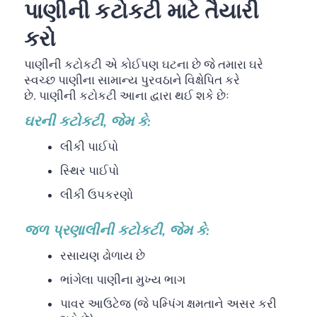
પાણીની કટોકટી માટે તૈયારી
કરો
પાણીની કટોકટી એ કોઈપણ ઘટના છે જે તમારા ઘરે
સ્વચ્છ પાણીના સામાન્ય પુરવઠાને વિક્ષેપિત કરે
છે. પાણીની કટોકટી આના દ્વારા થઈ શકે છેઃ
ઘરની કટોકટી, જેમ કે:
લીકી પાઈપો
સ્થિર પાઈપો
લીકી ઉપકરણો
જળ પ્રણાલીની કટોકટી, જેમ કે:
રસાયણ ઢોળાય છે
ભાંગેલા પાણીના મુખ્ય ભાગ
પાવર આઉટેજ (જે પમ્પિંગ ક્ષમતાને અસર કરી