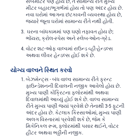
સબમીટર પણ હોય છે, તે સામાન્ય રીતે મુખ્ય
મીટર બહાર/ભૂગર્ભમાં હોય તો પણ અંદર હોય છે.
નવા ઘરોમાં આગના છંટકાવની વ્યવસ્થા હોય છે,
જ્યારે જૂના ઘરોમાં સામાન્ય રીતે નથી હોતી.
ઘરના બાંધકામમાં પણ ઘણો તફાવત હોય છે;
ભોંયરા, ક્રોલ-સ્પેસ અને સ્લેબ-ઓન-ગ્રેડ.
વોટર શટ-ઓફ વાલ્વમાં રાઉન્ડ વ્હી-હેન્ડલ્સ
અથવા લીવર હેન્ડલ્સ હોઈ શકે છે.
યોગ્ય વાલ્વને સ્થિત કરવો
બેઝમેન્ટ્સ - બંધ વાલ્વ સામાન્ય રીતે ફ્રન્ટ
ફાઉન્ડેશનની દિવાલની નજીક આવેલો હોય છે.
મુખ્ય પાણી કોંક્રિટના ફ્લોરમાંથી અથવા
દિવાલમાંથી આવ્યું હોઈ શકે છે. વાલ્વ સામાન્ય
રીતે મુખ્ય પાણી જ્યાં પ્રવેશે છે તેનાથી 3-5 ફૂટની
અંદર હોય છે. કેટલાક કિસ્સાઓમાં, મુખ્ય પાણી
અલગ વિસ્તારમાં પ્રવેશી શકે છે, જેમ કે
મિકેનિકલ રૂમ, ફ્લોરમાંથી પસાર થઈને, વોટર
હીટર અથવા ભઠ્ઠીની નજીક.