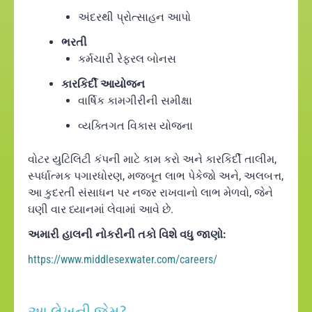
અંદરથી પ્રોત્સાહન આપો
ભરતી
કર્મચારી રેફરલ બોનસ
કારકિર્દી આયોજન
વાર્ષિક કામગીરીની સમીક્ષા
વ્યક્તિગત વિકાસ યોજના
વોટર યુટિલિટી કંપની માટે કામ કરો અને કારકિર્દી તાલીમ,
સ્પર્ધાત્મક પગારધોરણ, મજબૂત લાભ પેકેજો અને, અલબત્ત,
આ કુદરતી સંસાધન પર નજર રાખવાનો લાભ મેળવો, જેને
ઘણી વાર ધ્યાનમાં લેવામાં આવે છે.
અમારી હાલની નોકરીની તકો વિશે વધુ જાણો:
https://www.middlesexwater.com/careers/
આ લેખની જેમ?