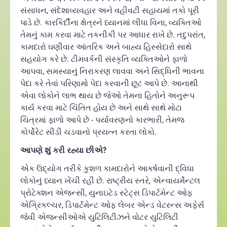
સંસાધન, સંદેશાવ્યવહાર અને વહીવટી સહાયમાં તકો પૂરી
પાડે છે. કારકિર્દીના ક્ષેત્રને ધ્યાનમાં લીધા વિના, વ્યક્તિઓ
તેમનું કામ કરવા માટે તકનીકી પર આધાર રાખે છે. તદુપરાંત,
કામદારો ઘણીવાર આંતરિક અને બાહ્ય હિસ્સેદારો સાથે
સહયોગ કરે છે. ટીમવર્કની સંસ્કૃતિ વ્યક્તિઓને ફાળો
આપવા, સમસ્યાનું નિરાકરણ લાવવા અને સિદ્ધિની ભાવના
પેદા કરે તેવાં પરિણામો પેદા કરવાની છૂટ આપે છે. આનાથી
એવા લોકોને લાભ થાય છે જેઓ તેમના હિતોને અનુરૂપ
કાર્ય કરવા માટે ચિંતિત હોય છે અને સાથે સાથે મોટા
ચિત્રમાં ફાળો આપે છે - પર્યાવરણનો કારભારી, તેમજ
કોર્પોરેટ સીડી ચડવાનો પ્રયત્ન કરતા લોકો.
આપણે શું કરી રહ્યા છીએ?
એક ઉદ્યોગ તરીકે કુશળ કામદારોને આકર્ષવાની દ્વિધા
લોકોનું ધ્યાન ખેંચી રહી છે. રાષ્ટ્રીય સ્તરે, એન્વાયર્મેન્ટલ
પ્રોટેક્શન એજન્સી, યુનાઇટેડ સ્ટેટ્સ ડિપાર્ટમેન્ટ ઓફ
એગ્રિકલ્ચર, ડિપાર્ટમેન્ટ ઓફ લેબર એન્ડ વેટરન્સ અફેર્સ
જેવી એજન્સીઓએ યુટિલિટીઝને વોટર યુટિલિટી