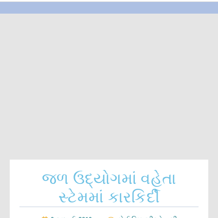
જળ ઉદ્યોગમાં વહેતા
સ્ટેમમાં કારકિર્દી