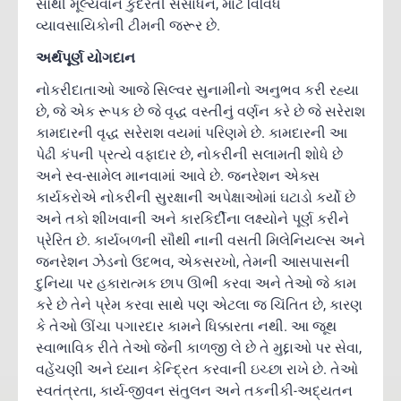
સૌથી મૂલ્યવાન કુદરતી સંસાધન, માટે વિવિધ
વ્યાવસાયિકોની ટીમની જરૂર છે.
અર્થપૂર્ણ યોગદાન
નોકરીદાતાઓ આજે સિલ્વર સુનામીનો અનુભવ કરી રહ્યા
છે, જે એક રૂપક છે જે વૃદ્ધ વસ્તીનું વર્ણન કરે છે જે સરેરાશ
કામદારની વૃદ્ધ સરેરાશ વયમાં પરિણમે છે. કામદારની આ
પેઢી કંપની પ્રત્યે વફાદાર છે, નોકરીની સલામતી શોધે છે
અને સ્વ-સામેલ માનવામાં આવે છે. જનરેશન એક્સ
કાર્યકરોએ નોકરીની સુરક્ષાની અપેક્ષાઓમાં ઘટાડો કર્યો છે
અને તકો શીખવાની અને કારકિર્દીના લક્ષ્યોને પૂર્ણ કરીને
પ્રેરિત છે. કાર્યબળની સૌથી નાની વસતી મિલેનિયલ્સ અને
જનરેશન ઝેડનો ઉદભવ, એકસરખો, તેમની આસપાસની
દુનિયા પર હકારાત્મક છાપ ઊભી કરવા અને તેઓ જે કામ
કરે છે તેને પ્રેમ કરવા સાથે પણ એટલા જ ચિંતિત છે, કારણ
કે તેઓ ઊંચા પગારદાર કામને ધિક્કારતા નથી. આ જૂથ
સ્વાભાવિક રીતે તેઓ જેની કાળજી લે છે તે મુદ્દાઓ પર સેવા,
વહેંચણી અને ધ્યાન કેન્દ્રિત કરવાની ઇચ્છા રાખે છે. તેઓ
સ્વતંત્રતા, કાર્ય-જીવન સંતુલન અને તકનીકી-અદ્યતન