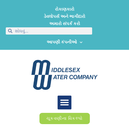
રોકાણકારો
ડેવલોપર્સ અને ભાગીદારો
અમારો સંપર્ક કરો
આપણી કંપનીઓ
ચૂકવણીના વિકલ્પો