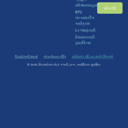
સંદેશાવ્યવહાર
મોકલો
BPU
બેન્ચમાર્કીંગ
કાર્યક્રમ
દર જાણકારી
નિયમનકારી
ફાઇલિંગ્સ
ઉપયોગની શરતો
ગોપનીયતા નીતિ
સોશિયલ મીડિયા માર્ગદર્શિકાઓ
© ૨૦૨૬ મિડલસેક્સ વોટર કંપની, ઇન્ક. સર્વાધિકાર સુરક્ષિત.