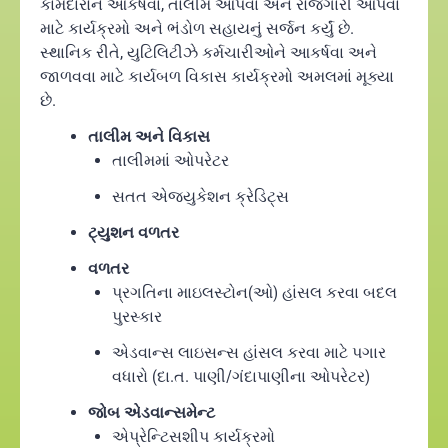
કામદારોને આકર્ષવા, તાલીમ આપવા અને રોજગારી આપવા
માટે કાર્યક્રમો અને ભંડોળ સહાયનું સર્જન કર્યું છે.
સ્થાનિક રીતે, યુટિલિટીઝે કર્મચારીઓને આકર્ષવા અને
જાળવવા માટે કાર્યબળ વિકાસ કાર્યક્રમો અમલમાં મૂક્યા
છે.
તાલીમ અને વિકાસ
તાલીમમાં ઓપરેટર
સતત એજ્યુકેશન ક્રેડિટ્સ
ટ્યુશન વળતર
વળતર
પ્રગતિના માઇલસ્ટોન(ઓ) હાંસલ કરવા બદલ
પુરસ્કાર
એડવાન્સ લાઇસન્સ હાંસલ કરવા માટે પગાર
વધારો (દા.ત. પાણી/ગંદાપાણીના ઓપરેટર)
જોબ એડવાન્સમેન્ટ
એપ્રેન્ટિસશીપ કાર્યક્રમો