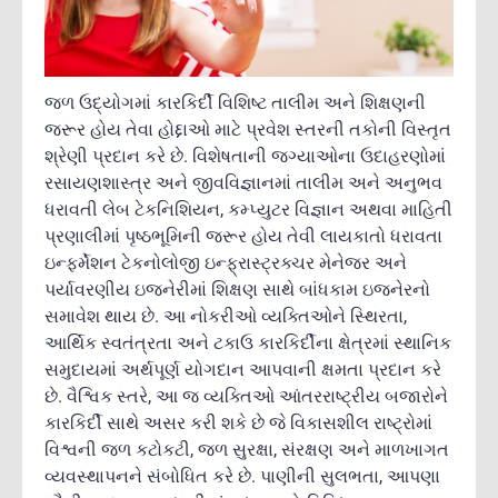
જળ ઉદ્યોગમાં કારકિર્દી વિશિષ્ટ તાલીમ અને શિક્ષણની
જરૂર હોય તેવા હોદ્દાઓ માટે પ્રવેશ સ્તરની તકોની વિસ્તૃત
શ્રેણી પ્રદાન કરે છે. વિશેષતાની જગ્યાઓના ઉદાહરણોમાં
રસાયણશાસ્ત્ર અને જીવવિજ્ઞાનમાં તાલીમ અને અનુભવ
ધરાવતી લેબ ટેકનિશિયન, કમ્પ્યુટર વિજ્ઞાન અથવા માહિતી
પ્રણાલીમાં પૃષ્ઠભૂમિની જરૂર હોય તેવી લાયકાતો ધરાવતા
ઇન્ફર્મેશન ટેકનોલોજી ઇન્ફ્રાસ્ટ્રક્ચર મેનેજર અને
પર્યાવરણીય ઇજનેરીમાં શિક્ષણ સાથે બાંધકામ ઇજનેરનો
સમાવેશ થાય છે. આ નોકરીઓ વ્યક્તિઓને સ્થિરતા,
આર્થિક સ્વતંત્રતા અને ટકાઉ કારકિર્દીના ક્ષેત્રમાં સ્થાનિક
સમુદાયમાં અર્થપૂર્ણ યોગદાન આપવાની ક્ષમતા પ્રદાન કરે
છે. વૈશ્વિક સ્તરે, આ જ વ્યક્તિઓ આંતરરાષ્ટ્રીય બજારોને
કારકિર્દી સાથે અસર કરી શકે છે જે વિકાસશીલ રાષ્ટ્રોમાં
વિશ્વની જળ કટોકટી, જળ સુરક્ષા, સંરક્ષણ અને માળખાગત
વ્યવસ્થાપનને સંબોધિત કરે છે. પાણીની સુલભતા, આપણા