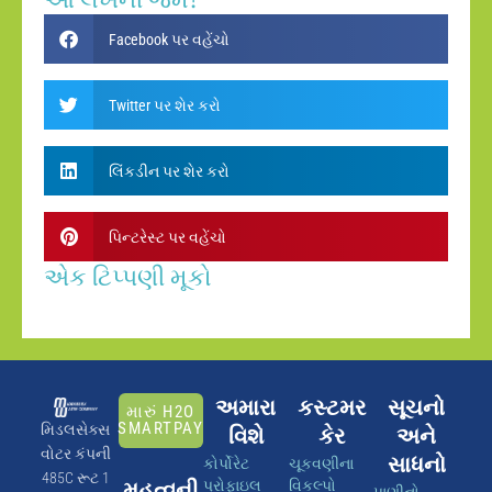
Facebook પર વહેંચો
Twitter પર શેર કરો
લિંકડીન પર શેર કરો
પિન્ટરેસ્ટ પર વહેંચો
એક ટિપ્પણી મૂકો
અમારા
કસ્ટમર
સૂચનો
મારું H2O
SMARTPAY
મિડલસેક્સ
વિશે
કેર
અને
વોટર કંપની
સાધનો
કોર્પોરેટ
ચૂકવણીના
485C રૂટ 1
મહત્વની
પ્રોફાઇલ
વિકલ્પો