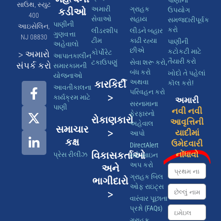
પાણીનો
સાઉથ, સ્યુટ
અમારી
ગ્રાહક
કડીઓ
ઉપયોગ
400
સેવાઓ
સહાય
સમજદારીપૂર્વક
પાણીની
આઇસેલિન,
કરો
લીડરશીપ
લીડને બહાર
ગુણવત્તા
NJ 08830
ટીમ
કાઢી રહ્યા
પાણીની
અહેવાલો
છીએ
કટોકટી માટે
કોર્પોરેટ
> અમારો
આપાતકાલીન
તૈયારી કરો
ટકાઉપણું
સેવા શરૂ કરો,
સંપર્ક કરો
સમારકામની
બંધ કરો
ખોદો તે પહેલાં
યોજનાઓ
અથવા
કારકિર્દી
કૉલ કરો!
આવતીકાલના
પરિવહન કરો
>
કાર્યક્રમ માટે
અમારી
સરનામાના
પાણી
નવી નવી
ફેરફારનો
રોકાણકારો
આવૃત્તિની
અહેવાલ
સમાચાર
>
યાદીમાં
આપો
કક્ષ
ઉમેદવારી
DirectAlert
વિકાસકર્તાઓ
નોંધાવો
પ્રેસ રીલીઝ
માટે સાઇન
અપ કરો
અને
ગ્રાહક બિલ
ભાગીદારો
ઓફ રાઇટ્સ
>
વારંવાર પૂછાતા
પ્રશ્નો (FAQs)
ગ્રાહક