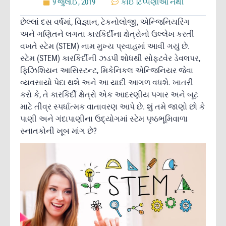
9 જુલાઈ, 2019
કોઈ ટિપ્પણીઓ નથી
છેલ્લાં દસ વર્ષમાં, વિજ્ઞાન, ટેકનોલોજી, એન્જિનિયરિંગ
અને ગણિતને લગતા કારકિર્દીના ક્ષેત્રોનો ઉલ્લેખ કરતી
વખતે સ્ટેમ (STEM) નામ મુખ્ય પ્રવાહમાં આવી ગયું છે.
સ્ટેમ (STEM) કારકિર્દીની ઝડપી શોધથી સોફ્ટવેર ડેવલપર,
ફિઝિશિયન આસિસ્ટન્ટ, મિકેનિકલ એન્જિનિયર જેવા
વ્યવસાયો પેદા થશે અને આ યાદી આગળ વધશે. ખાતરી
કરો કે, તે કારકિર્દી ક્ષેત્રો એક આદરણીય પગાર અને બૂટ
માટે તીવ્ર સ્પર્ધાત્મક વાતાવરણ આપે છે. શું તમે જાણો છો કે
પાણી અને ગંદાપાણીના ઉદ્યોગમાં સ્ટેમ પૃષ્ઠભૂમિવાળા
સ્નાતકોની ખૂબ માંગ છે?