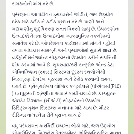
સંગઠનોની માંગ કરે છે.
પ્રેરણાના આ પેઢીગત ડ્રાઇવરોને જોડીને, જળ ઉદ્યોગ
દરેક માટે કંઈક ને કંઈક પ્રદાન કરે છે. પાણી અને
ગંદાપાણીનું શુદ્ધિકરણ સતત વિકસી રહ્યું છે. ઉપકરણોના
ઉત્પાદકો તેમના ઉત્પાદનોમાં અત્યાધુનિક તકનીકનો
સમાવેશ કરે છે. ઓપરેશનલ કાર્યક્ષમતામાં માંગને પહોંચી
વળવા બાંધકામ સામગ્રી અને પ્રથાઓમાં સુધારો થાય છે.
વર્કફોર્સ મેનેજમેન્ટ સોફ્ટવેરનો ઉપયોગ કરીને સંપત્તિની
શોધ કરવામાં આવે છે. સુપરવાઇઝરી કન્ટ્રોલ એન્ડ ડેટા
એક્વિઝિશન (સ્કાડા) સિસ્ટમ્સ દૂરસ્થ સ્થળોએથી
નિયંત્રણ, દેખરેખ, પ્રત્યક્ષ અને રેકોર્ડ કરવાની ક્ષમતા
ધરાવે છે. પ્રોગ્રામેબલ લોજિક કન્ટ્રોલર્સ (પીએલસી(PLC)
) ઇનપુટ્સની શ્રેણીના આધારે કાર્યો ચલાવે છે. કમ્પ્યુટર-
એઇડેડ ડિઝાઇન (સીએડી) સોફ્ટવેરનો ઉપયોગ
ડિસ્ટ્રિબ્યુશન સિસ્ટમ્સ બનાવવા માટે થાય છે. મીટર
રીડિંગ્સ વાયરલેસ રીતે પ્રાપ્ત થાય છે.
વધુ પરંપરાગત કારકિર્દી ઇચ્છતા લોકો માટે, જળ ઉદ્યોગ
એકાઉન્ટિંગ, બિઝનેસ ડેવલપમેન્ટ, એન્જિનિયરિંગ, માનવ