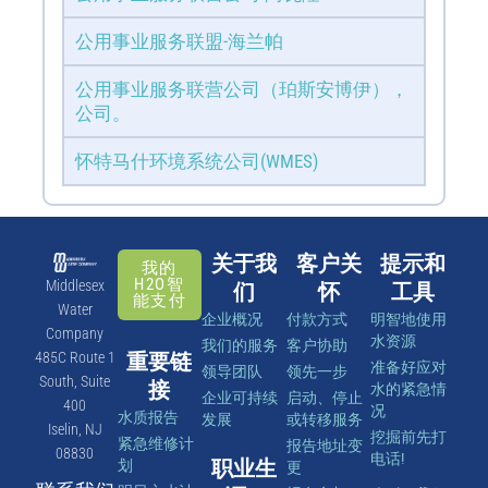
公用事业服务联盟-海兰帕
公用事业服务联营公司（珀斯安博伊），
公司。
怀特马什环境系统公司(WMES)
关于我
客户关
提示和
我的
H2O智
Middlesex
们
怀
工具
能支付
Water
企业概况
付款方式
明智地使用
Company
水资源
我们的服务
客户协助
485C Route 1
重要链
准备好应对
领导团队
领先一步
South, Suite
接
水的紧急情
企业可持续
启动、停止
400
况
水质报告
发展
或转移服务
Iselin, NJ
挖掘前先打
紧急维修计
报告地址变
08830
电话!
职业生
划
更