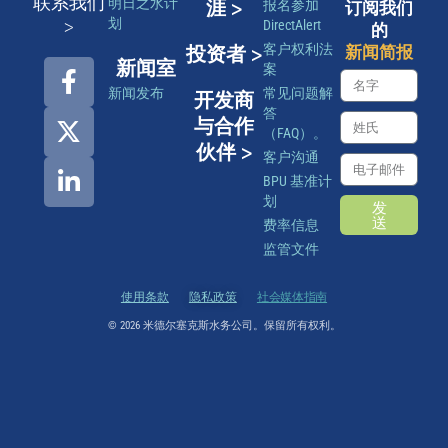
联系我们
明日之水计
涯 >
报名参加
订阅我们
>
划
DirectAlert
的
客户权利法
投资者 >
新闻简报
新闻室
案
新闻发布
常见问题解
开发商
答
与合作
（FAQ）。
伙伴 >
客户沟通
BPU 基准计
划
发
送
费率信息
监管文件
使用条款
隐私政策
社会媒体指南
© 2026 米德尔塞克斯水务公司。保留所有权利。