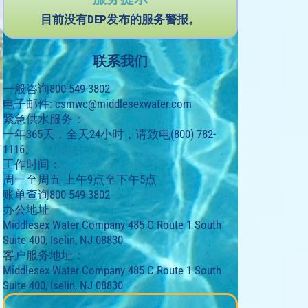
目前没有DEP发布的服务警报。
联系我们
一般咨询800-549-3802
电子邮件:
csmwc@middlesexwater.com
紧急供水服务：
一年365天，全天24小时，请致电(800) 782-
1116。
工作时间：
周一至周五 上午9点至下午5点
账单查询800-549-3802
办公地址
Middlesex Water Company 485 C Route 1 South
Suite 400, Iselin, NJ 08830
客户服务地址：
Middlesex Water Company 485 C Route 1 South
Suite 400, Iselin, NJ 08830