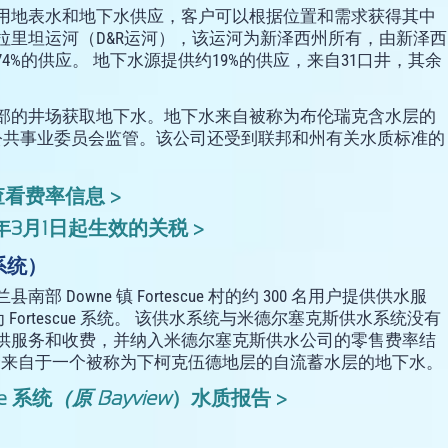
用地表水和地下水供应，客户可以根据位置和需求获得其中
拉里坦运河（D&R运河），该运河为新泽西州所有，由新泽西
约74%的供应。 地下水源提供约19%的供应，来自31口井，其余
部的井场获取地下水。地下水来自被称为布伦瑞克含水层的
新泽西州公共事业委员会监管。该公司还受到联邦和州有关水质标准的
查看费率信息 >
年3月1日起生效的关税 >
系统）
owne 镇 Fortescue 村的约 300 名用户提供供水服
为 Fortescue 系统。 该供水系统与米德尔塞克斯供水系统没有
供服务和收费，并纳入米德尔塞克斯供水公司的零售费率结
供水完全来自于一个被称为下柯克伍德地层的自流蓄水层的地下水。
ue 系统
（原 Bayview
）水质报告 >