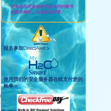
请务必在所有信件中提供您的账号
或服务地址，以免延误回复。
报名参加DirectAlert >
使用我们的安全服务器在线支付您的
账单 >
的
是