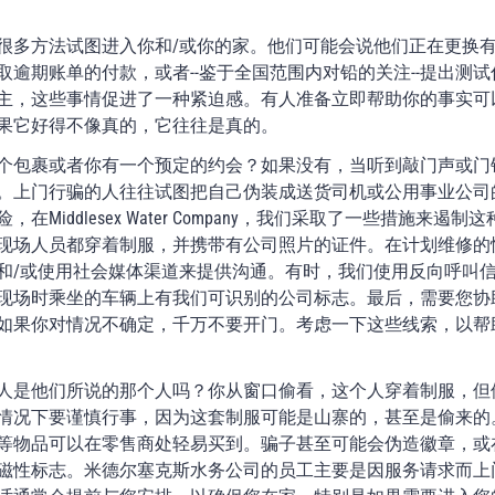
很多方法试图进入你和/或你的家。他们可能会说他们正在更换
取逾期账单的付款，或者--鉴于全国范围内对铅的关注--提出测
主，这些事情促进了一种紧迫感。有人准备立即帮助你的事实可
果它好得不像真的，它往往是真的。
个包裹或者你有一个预定的约会？如果没有，当听到敲门声或门
。上门行骗的人往往试图把自己伪装成送货司机或公用事业公司
在Middlesex Water Company，我们采取了一些措施来遏
现场人员都穿着制服，并携带有公司照片的证件。在计划维修的
和/或使用社会媒体渠道来提供沟通。有时，我们使用反向呼叫
现场时乘坐的车辆上有我们可识别的公司标志。最后，需要您协
如果你对情况不确定，千万不要开门。考虑一下这些线索，以帮
人是他们所说的那个人吗？你从窗口偷看，这个人穿着制服，但
情况下要谨慎行事，因为这套制服可能是山寨的，甚至是偷来的
等物品可以在零售商处轻易买到。骗子甚至可能会伪造徽章，或
磁性标志。米德尔塞克斯水务公司的员工主要是因服务请求而上