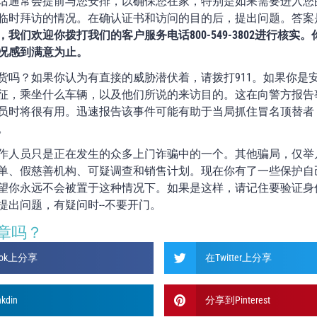
话通常会提前与您安排，以确保您在家，特别是如果需要进入您
临时拜访的情况。在确认证书和访问的目的后，提出问题。答案
我们欢迎你拨打我们的客户服务电话800-549-3802进行核实
况感到满意为止。
货吗？如果你认为有直接的威胁潜伏着，请拨打911。如果你是
征，乘坐什么车辆，以及他们所说的来访目的。这在向警方报告
员时将很有用。迅速报告该事件可能有助于当局抓住冒名顶替者
。
作人员只是正在发生的众多上门诈骗中的一个。其他骗局，仅举
单、假慈善机构、可疑调查和销售计划。现在你有了一些保护自
望你永远不会被置于这种情况下。如果是这样，请记住要验证身
提出问题，有疑问时--不要开门。
章吗？
ook上分享
在Twitter上分享
din
分享到Pinterest