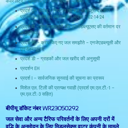
कवर लेटर – प्रमाणपत्र – सेवा सूची – याचिका
प्रदर्श ए – बीपीयू – निपटान की शर्त को मंजूरी देने वाले
प्रारंभिक निर्णय को अपनाने का आदेश – 02-14-24
प्रदर्श बी – एनजेएडब्ल्यूसी और एनजेडब्ल्यूएसए की वर्तमान दर
अनुसूचियां
प्रदर्श सी – क्रय किए गए जल समझौते – एनजेएडब्ल्यूसी और
एनजेडब्ल्यूएसए
प्रदर्श डी – ग्राहकों और जल खरीद की अनुसूची
प्रदर्शन EH
प्रदर्श I – सार्वजनिक सुनवाई की सूचना का प्रारूप
मिशेल एल. टिली की प्रत्यक्ष गवाही (प्रदर्श एम.एल.टी.-1 –
एम.एल.टी.-3 सहित)
बीपीयू डॉकेट नंबर WR23050292
जल सेवा और अन्य टैरिफ परिवर्तनों के लिए अपनी दरों में
वृद्धि के अनुमोदन के लिए मिडलसेक्स वाटर कंपनी के मामले