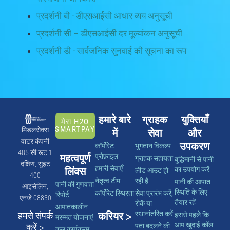
प्रदर्शनी बी - डीएसआईसी आधार व्यय अनुसूची
प्रदर्शनी सी – डीएसआईसी दर मूल्यांकन अनुसूची
प्रदर्शनी डी - सार्वजनिक सुनवाई की सूचना का रूप
हमारे बारे
ग्राहक
युक्तियाँ
मेरा H2O
SMARTPAY
मिडलसेक्स
में
सेवा
और
वाटर कंपनी
उपकरण
कॉर्पोरेट
भुगतान विकल्प
485 सी रूट 1
महत्वपूर्ण
प्रोफ़ाइल
ग्राहक सहायता
बुद्धिमानी से पानी
दक्षिण, सुइट
हमारी सेवाएँ
लिंक्स
का उपयोग करें
लीड आउट हो
400
नेतृत्व टीम
रही है
पानी की आपात
पानी की गुणवत्ता
आइसेलिन,
स्थिति के लिए
कॉर्पोरेट स्थिरता
सेवा प्रारंभ करें,
रिपोर्ट
एनजे 08830
तैयार रहें
रोकें या
आपातकालीन
स्थानांतरित करें
हमसे संपर्क
करियर >
इससे पहले कि
मरम्मत योजनाएं
आप खुदाई कॉल
करें >
पता बदलने की
कल कार्यक्रम