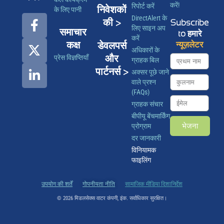
करें!
रिपोर्ट करें
निवेशकों
के लिए पानी
DirectAlert के
की >
Subscribe
लिए साइन अप
समाचार
to हमारे
करें
कक्ष
डेवलपर्स
न्यूज़लेटर
अधिकारों के
और
प्रेस विज्ञप्तियाँ
ग्राहक बिल
पार्टनर्स >
अक्सर पूछे जाने
वाले प्रश्न
(FAQs)
ग्राहक संचार
बीपीयू बेंचमार्किंग
भेजना
प्रोग्राम
दर जानकारी
विनियामक
फाइलिंग
उपयोग की शर्तें
गोपनीयता नीति
सामाजिक मीडिया दिशानिर्देश
© 2026 मिडलसेक्स वाटर कंपनी, इंक. सर्वाधिकार सुरक्षित।