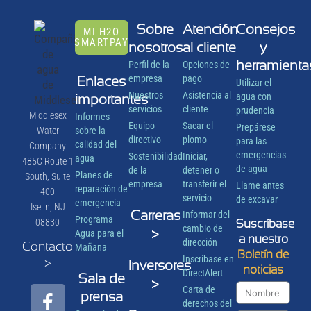
Sobre
Atención
Consejos
MI H2O
SMARTPAY
nosotros
al cliente
y
herramienta
Perfil de la
Opciones de
Enlaces
empresa
pago
Utilizar el
Nuestros
Asistencia al
importantes
agua con
servicios
cliente
prudencia
Middlesex
Informes
Equipo
Sacar el
Prepárese
Water
sobre la
directivo
plomo
para las
calidad del
Company
emergencias
Sostenibilidad
Iniciar,
agua
485C Route 1
de agua
de la
detener o
Planes de
South, Suite
empresa
transferir el
Llame antes
reparación de
400
servicio
de excavar
emergencia
Iselin, NJ
Carreras
Informar del
Programa
08830
Suscríbase
cambio de
>
Agua para el
a nuestro
dirección
Contacto
Mañana
Boletín de
Inscríbase en
>
Inversores
noticias
DirectAlert
Sala de
>
Carta de
prensa
derechos del