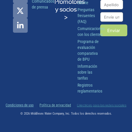
Promotores
Comunicados
cliente
de prensa
y socios
Preguntas
frecuentes
>
(FAQ)
Comunicaciones
Enviar
con los clientes
Programa de
evaluación
comparativa
de BPU
Información
sobre las
tarifas
Registros
reglamentarios
Condiciones de uso
Política de privacidad
Directrices para las redes sociales
© 2026 Middlesex Water Company, Inc. Todos los derechos reservados.